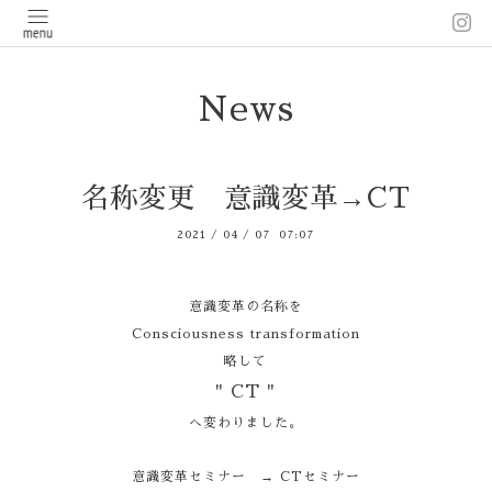
News
名称変更 意識変革→CT
2021
/
04
/
07 07:07
意識変革の名称を
Consciousness transformation
略して
" CT "
へ変わりました。
意識変革セミナー → CTセミナー